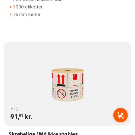
1.000 etiketter
76 mm kerne
Fra
91,
kr.
81
Skrøbelige / Må ikke stables