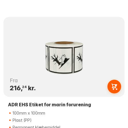
Fra
216,
kr.
24
ADR EHS Etiket for marin forurening
100mm x 100mm
Plast (PP)
Permanent klæbemiddel