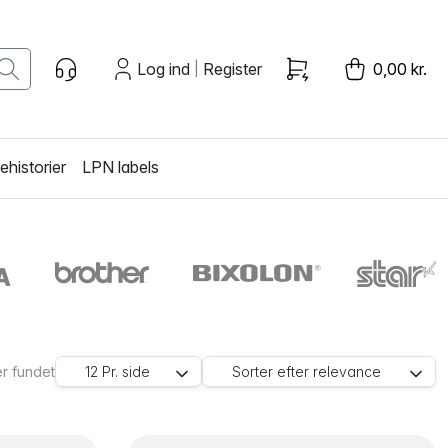
Log ind
Register
0,00 kr.
|
historier
LPN labels
r fundet
12
Pr. side
Sorter efter
relevance