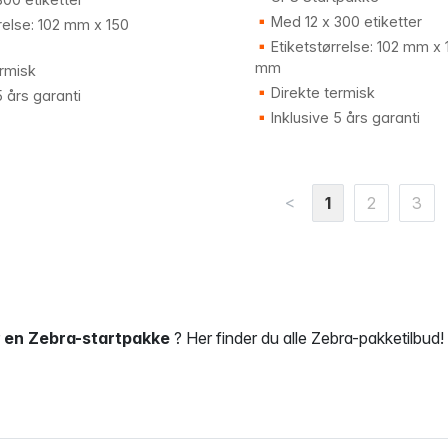
Med 12 x 300 etiketter
relse: 102 mm x 150
Etiketstørrelse: 102 mm x 
mm
rmisk
Direkte termisk
5 års garanti
Inklusive 5 års garanti
<
1
2
3
r
en Zebra-startpakke
? Her finder du alle Zebra-pakketilbud!