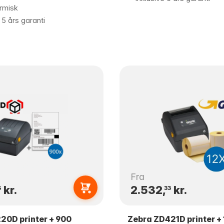
rmisk
 5 års garanti
Fra
kr.
2.532,
kr.
5
33
20D printer + 900
Zebra ZD421D printer + 