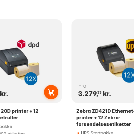
Fra
kr.
3.279,
kr.
33
20D printer + 12
Zebra ZD421D Ethernet
etruller
printer + 12 Zebra-
forsendelsesetiketter
tpakke
UPS Startpakke
00 etiketter