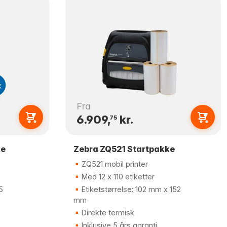
Fra
6.909,
kr.
75
ke
Zebra ZQ521 Startpakke
ZQ521 mobil printer
Med 12 x 110 etiketter
5
Etiketstørrelse: 102 mm x 152
mm
Direkte termisk
Inklusive 5 års garanti