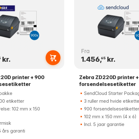
Fra
kr.
1.456,
kr.
5
65
20D printer + 900
Zebra ZD220D printer +
sesetiketter
forsendelsesetiketter
pakke
SendCloud Starter Packa
0 etiketter
3 ruller med hvide etikette
relse: 102 mm x 150
900 forsendelsesetikette
102 mm x 150 mm (4 x 6)
rmisk
Incl. 5 jaar garantie
5 års garanti