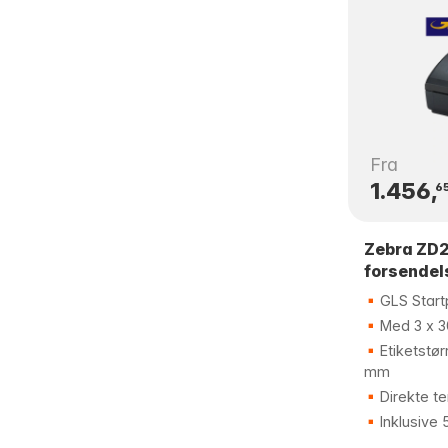
Fra
1.456,
6
Zebra ZD2
forsendel
GLS Start
Med 3 x 30
Etiketstør
mm
Direkte te
Inklusive 