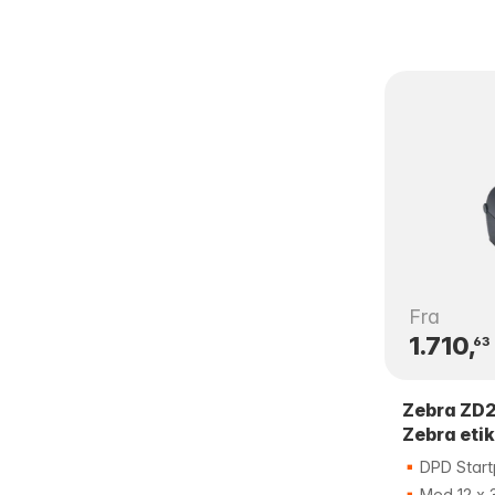
Fra
1.710,
63
Zebra ZD2
Zebra etik
DPD Star
Med 12 x 3