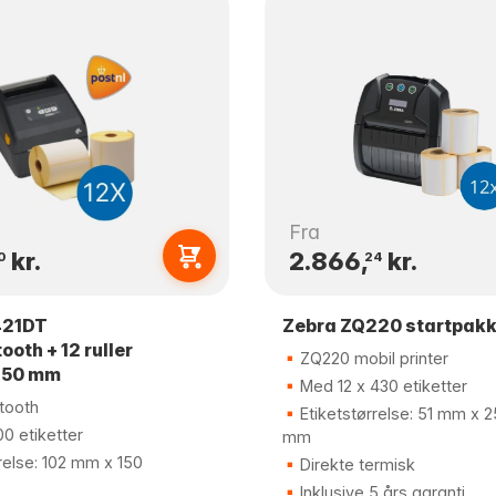
Fra
kr.
2.866,
kr.
0
24
421DT
Zebra ZQ220 startpak
ooth + 12 ruller
ZQ220 mobil printer
150 mm
Med 12 x 430 etiketter
etooth
Etiketstørrelse: 51 mm x 2
0 etiketter
mm
relse: 102 mm x 150
Direkte termisk
Inklusive 5 års garanti