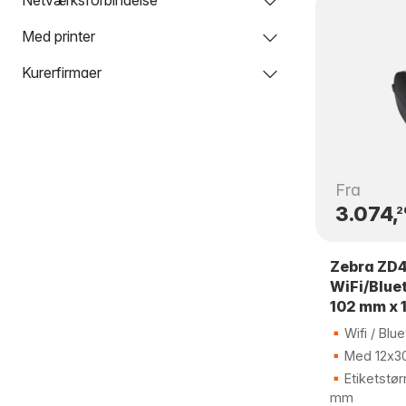
Med printer
Kurerfirmaer
Fra
3.074,
2
Zebra ZD
WiFi/Bluet
102 mm x 
Wifi / Blu
Med 12x30
Etiketstør
mm