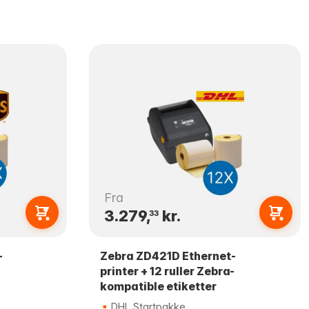
Fra
3.279,
kr.
33
-
Zebra ZD421D Ethernet-
printer + 12 ruller Zebra-
kompatible etiketter
DHL Startpakke