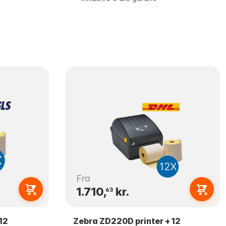
Fra
1.710,
kr.
63
12
Zebra ZD220D printer + 12