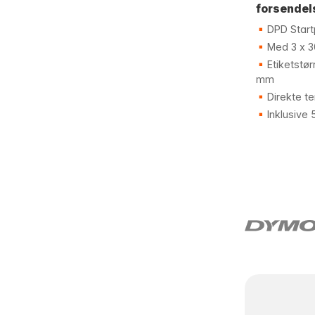
forsendel
DPD Star
Med 3 x 30
Etiketstør
mm
Direkte te
Inklusive 