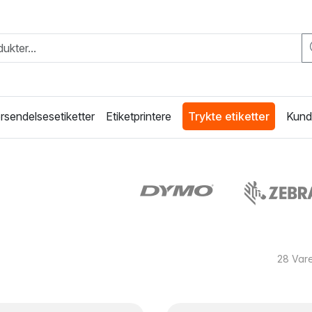
rsendelsesetiketter
Etiketprintere
Trykte etiketter
Kunde
28
Vare