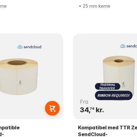
rne
25 mm kerne
Fra
34,
kr.
74
patible
Kompatibel med TTR Z
d-
SendCloud-