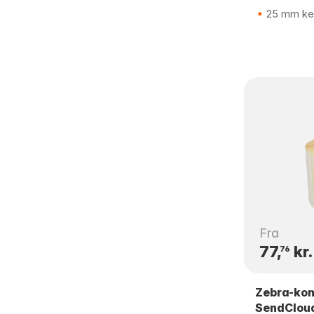
25 mm ke
Fra
77,
kr.
76
Zebra-kom
SendClou