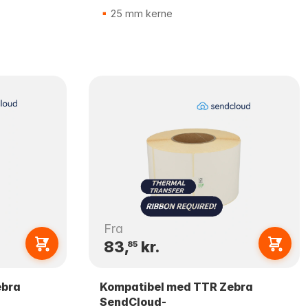
25 mm kerne
Fra
83,
kr.
85
ebra
Kompatibel med TTR Zebra
SendCloud-