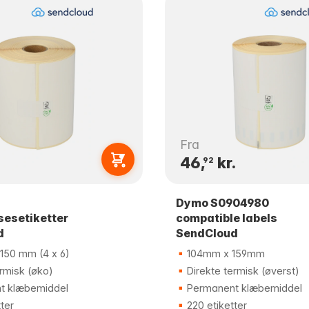
Fra
.
46,
kr.
92
Dymo S0904980
sesetiketter
compatible labels
d
SendCloud
150 mm (4 x 6)
104mm x 159mm
rmisk (øko)
Direkte termisk (øverst)
t klæbemiddel
Permanent klæbemiddel
ter
220 etiketter