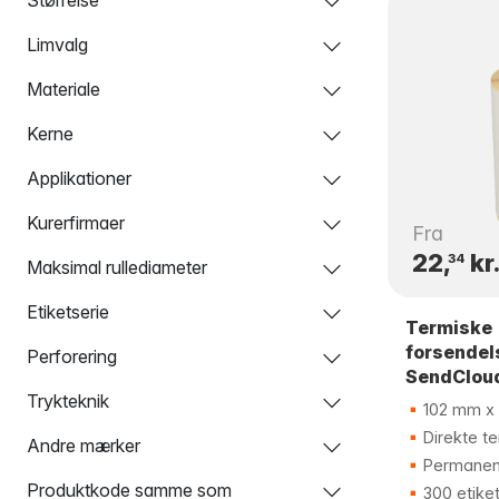
Limvalg
Materiale
Kerne
Applikationer
Kurerfirmaer
Fra
22,
kr
34
Maksimal rullediameter
Etiketserie
Termiske
forsendel
Perforering
SendClou
Trykteknik
102 mm x 
Direkte te
Andre mærker
Permanen
Produktkode samme som
300 etiket