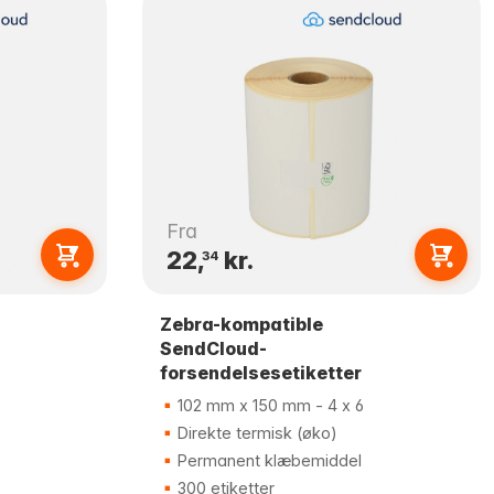
Fra
22,
kr.
34
Zebra-kompatible
SendCloud-
forsendelsesetiketter
102 mm x 150 mm - 4 x 6
Direkte termisk (øko)
Permanent klæbemiddel
300 etiketter