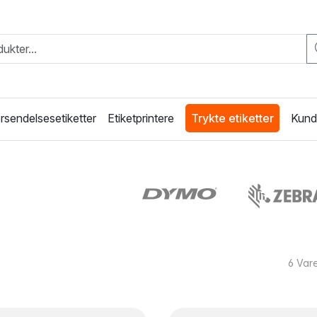
rsendelsesetiketter
Etiketprintere
Trykte etiketter
Kunde
6
Vare