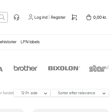
Log ind
Register
0,00 kr.
|
historier
LPN labels
r fundet
12
Pr. side
Sorter efter
relevance