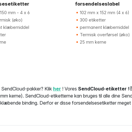
sesetiketter
forsendelseslabel
150 mm - 4 x 6
102 mm x 152 mm (4 x 6)
rmisk (øko)
300 etiketter
t klæbemiddel
permanent klæbemiddel
ter
Termisk overførsel (øko)
rne
25 mm kerne
r SendCloud-pakker? Klik
her
! Vores
SendCloud-etiketter
få
mm kerne). SendCloud-etiketterne kan bruges til alle dine Sen
klæbende binding. Derfor er disse forsendelsesetiketter meget