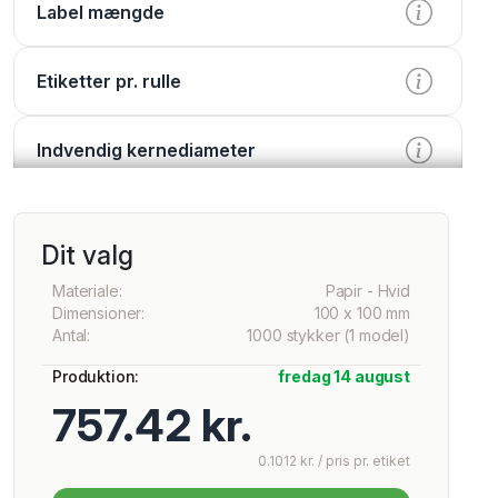
Label mængde
Etiketter pr. rulle
Indvendig kernediameter
Forarbejdning
Dit valg
Trykke
Materiale:
Papir - Hvid
Dimensioner:
100 x 100 mm
Antal:
1000 stykker (1 model)
Fernis
Produktion:
fredag 14 august
757.42 kr.
Ekstra muligheder
0.1012 kr. / pris pr. etiket
Services