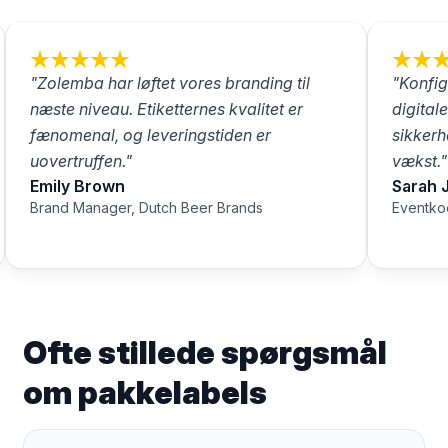
"Zolemba har løftet vores branding til
"Konfig
næste niveau. Etiketternes kvalitet er
digital
fænomenal, og leveringstiden er
sikkerh
uovertruffen."
vækst."
Emily Brown
Sarah 
Brand Manager, Dutch Beer Brands
Eventkoo
Ofte stillede spørgsmål
om pakkelabels