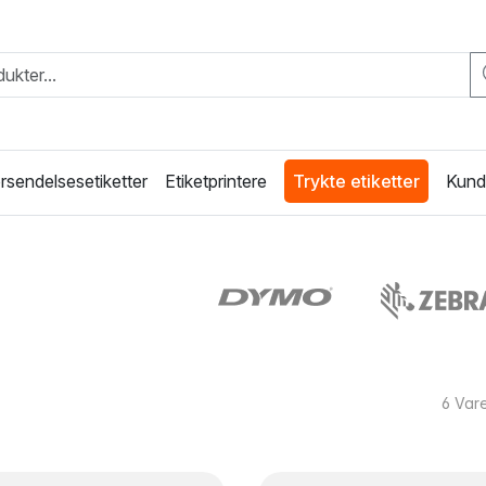
rsendelsesetiketter
Etiketprintere
Trykte etiketter
Kunde
6
Vare