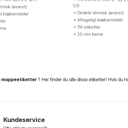
1/3)
rmisk (øverst)
Direkte termisk (øverst)
t klæbemiddel
Aftageligt klæbemiddel
ter
110 etiketter
rne
25 mm kerne
r
mappeetiketter
? Her finder du alle disse etiketter! Hvis du h
Kundeservice