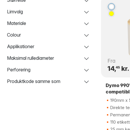
Limvalg
Materiale
Colour
Applikationer
Maksimal rullediameter
Fra
14,
kr.
45
Perforering
Produktkode samme som
Dymo 990
compatibl
190mm x
Direkte te
Permanen
110 etikett
25 mm ke