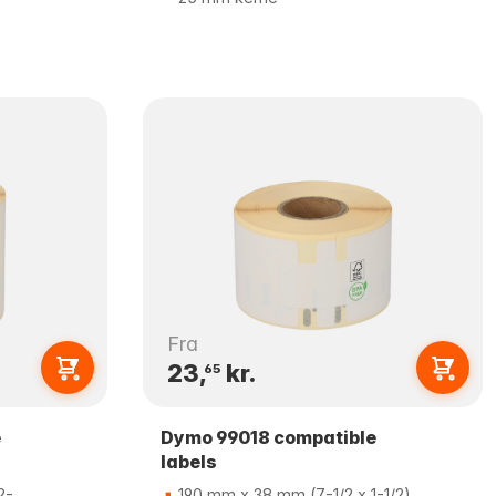
Fra
23,
kr.
65
e
Dymo 99018 compatible
labels
2-
190 mm x 38 mm (7-1/2 x 1-1/2)