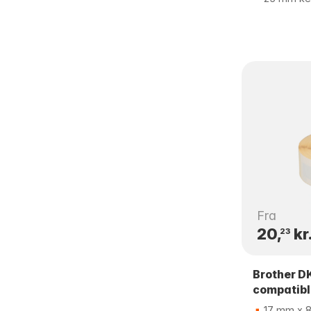
Fra
20,
kr
23
Brother D
compatibl
17 mm x 8