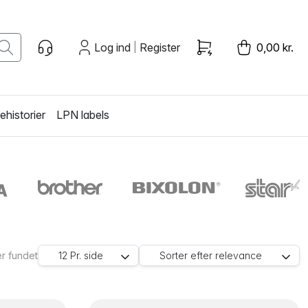
Log ind
Register
0,00 kr.
|
historier
LPN labels
r fundet
12
Pr. side
Sorter efter
relevance