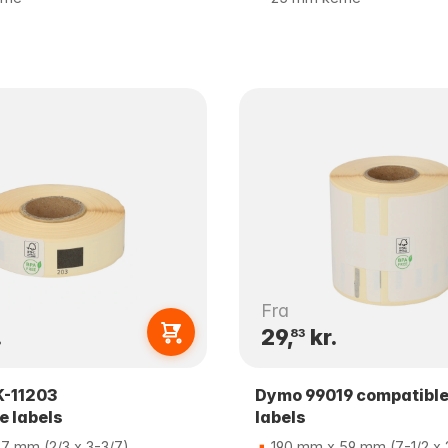
Fra
.
29,
kr.
83
K-11203
Dymo 99019 compatibl
e labels
labels
7 mm (2/3 x 3-3/7)
190 mm x 59 mm (7-1/2 x 