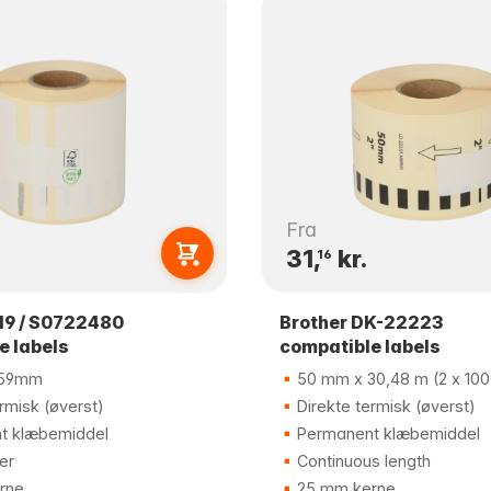
Fra
31,
kr.
16
19 / S0722480
Brother DK-22223
e labels
compatible labels
 59mm
50 mm x 30,48 m (2 x 100
rmisk (øverst)
Direkte termisk (øverst)
t klæbemiddel
Permanent klæbemiddel
er
Continuous length
rne
25 mm kerne