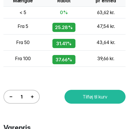
Mængde
Rabat
pr enhed
< 5
0%
63,62 kr.
Fra 5
47,54 kr.
25.28%
Fra 50
43,64 kr.
31.41%
Fra 100
39,66 kr.
37.66%
Tilføj til kurv
Varepris