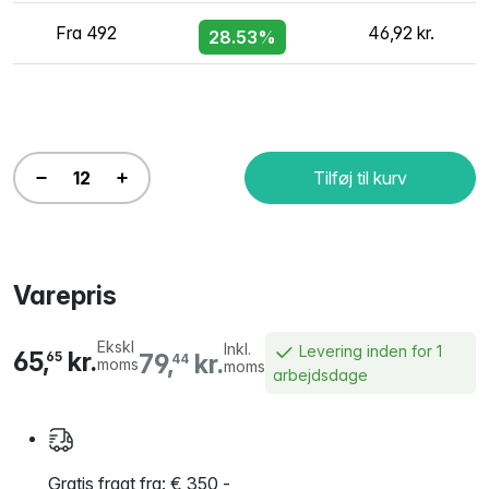
Fra 492
46,92 kr.
28.53%
Tilføj til kurv
Varepris
Ekskl
Inkl.
Levering inden for 1
65,
kr.
79,
kr.
65
44
moms
moms
arbejdsdage
Gratis fragt fra: € 350,-