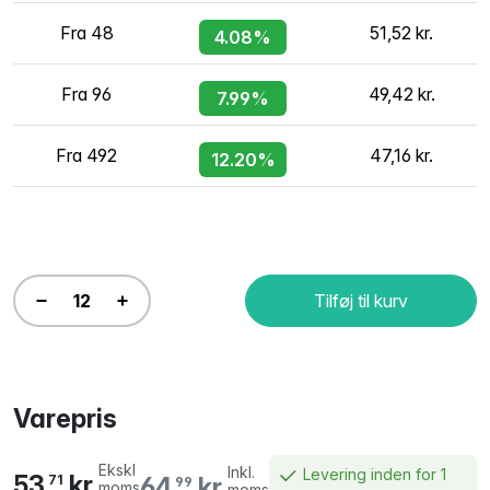
Fra 48
51,52 kr.
4.08%
Fra 96
49,42 kr.
7.99%
Fra 492
47,16 kr.
12.20%
Tilføj til kurv
Varepris
Ekskl
Inkl.
Levering inden for 1
53,
kr.
64,
kr.
71
99
moms
moms