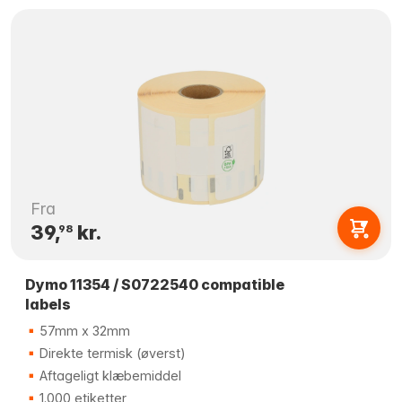
Fra
39,
kr.
98
Dymo 11354 / S0722540 compatible
labels
57mm x 32mm
Direkte termisk (øverst)
Aftageligt klæbemiddel
1.000 etiketter