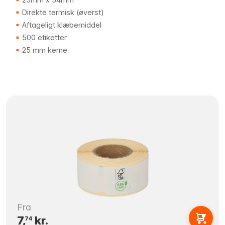
Direkte termisk (øverst)
Aftageligt klæbemiddel
500 etiketter
25 mm kerne
Fra
7,
kr.
74