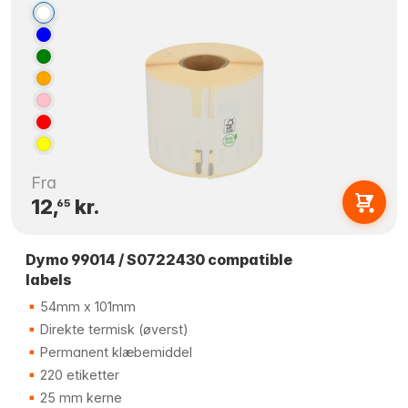
Fra
12,
kr.
65
Dymo 99014 / S0722430 compatible
labels
54mm x 101mm
Direkte termisk (øverst)
Permanent klæbemiddel
220 etiketter
25 mm kerne