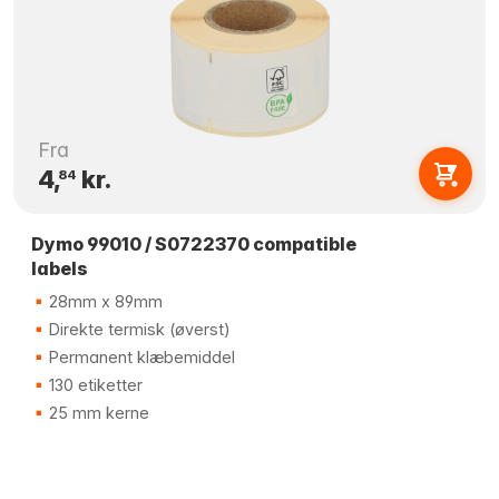
Fra
4,
kr.
84
Dymo 99010 / S0722370 compatible
labels
28mm x 89mm
Direkte termisk (øverst)
Permanent klæbemiddel
130 etiketter
25 mm kerne