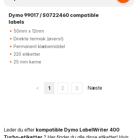
Dymo 99017 / S0722460 compatible
labels
50mm x 12mm
Direkte termisk (øverst)
Permanent klæbemiddel
220 etiketter
25 mm kerne
<
Næste
1
2
3
Leder du efter
kompatible Dymo LabelWriter 400
Turbo-etiketter
? Her finder du alle disse etiketter! Hvis